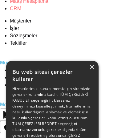
Maaş Hesaplama
CRM
Müşteriler
İşler
Sözleşmeler
Teklifler
Müşteri Hizmetleri
×
0216 640 00 35
Bu web sitesi çerezler
0553 348 54 98
kullanır
info@inosoft.net
Hizmetlerimizi sunabilmemiz için sitemizde
çerezler kullanılmaktadır. TÜM ÇEREZLERİ
KABUL ET seçeneğini tıklarsanız
Mobil Aplikasyonlarımız
deneyiminizi kişiselleştirmek, hizmetlerimizi
nasıl kullandığınızı anlamak ve ölçmek için
kullanılan çerezleri kabul etmiş olursunuz.
TÜM ÇEREZLERİ REDDET seçeneğini
tıklarsanız zorunlu çerezler dışındaki tüm
çerezleri reddetmiş olursunuz. ÇEREZ