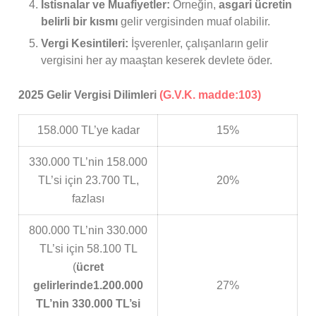
İstisnalar ve Muafiyetler:
Örneğin,
asgari ücretin
belirli bir kısmı
gelir vergisinden muaf olabilir.
Vergi Kesintileri:
İşverenler, çalışanların gelir
vergisini her ay maaştan keserek devlete öder.
2025 Gelir Vergisi Dilimleri
(G.V.K. madde:103)
158.000 TL’ye kadar
15%
330.000 TL’nin 158.000
TL’si için 23.700 TL,
20%
fazlası
800.000 TL’nin 330.000
TL’si için 58.100 TL
(
ücret
gelirlerinde
1.200.000
27%
TL’nin 330.000 TL’si