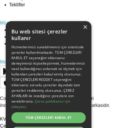
Teklifler
Müşteri Hizmetleri
×
0216 640 00 35
Bu web sitesi çerezler
0553 348 54 98
kullanır
info@inosoft.net
Hizmetlerimizi sunabilmemiz için sitemizde
çerezler kullanılmaktadır. TÜM ÇEREZLERİ
KABUL ET seçeneğini tıklarsanız
Mobil Aplikasyonlarımız
deneyiminizi kişiselleştirmek, hizmetlerimizi
nasıl kullandığınızı anlamak ve ölçmek için
kullanılan çerezleri kabul etmiş olursunuz.
TÜM ÇEREZLERİ REDDET seçeneğini
tıklarsanız zorunlu çerezler dışındaki tüm
çerezleri reddetmiş olursunuz. ÇEREZ
AYARLARI ile istediğiniz çerezlere izin
Copyright © 2009-2026 İnosoft Bilgi Sistemleri
verebilirsiniz.
Çerez politikamız için
inoportal, İnosoft Bilgi Sistemleri’nin tescilli markasıdır.
tıklayınız.
TÜM ÇEREZLERİ KABUL ET
KVKK Aydınlatma Metni
Çerez Politikası